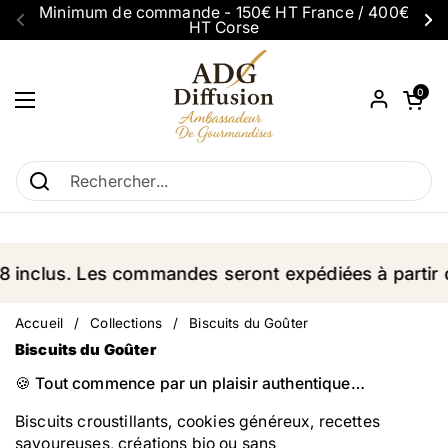
Passer au contenu
Minimum de commande - 150€ HT France / 400€
HT Corse
Précédent
Su
Ouvrir le p
0
Ouvrir le menu
clus. Les commandes seront expédiées à partir du 2
Accueil
/
Collections
/
Biscuits du Goûter
Biscuits du Goûter
🍪
Tout commence par un plaisir authentique…
Biscuits croustillants, cookies généreux, recettes
savoureuses, créations bio ou sans