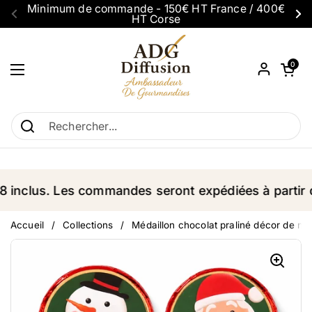
Passer au contenu
Minimum de commande - 150€ HT France / 400€
HT Corse
Précédent
Su
Ouvrir le p
0
Ouvrir le menu
inclus. Les commandes seront expédiées à partir du
Accueil
/
Collections
/
Médaillon chocolat praliné décor de noë