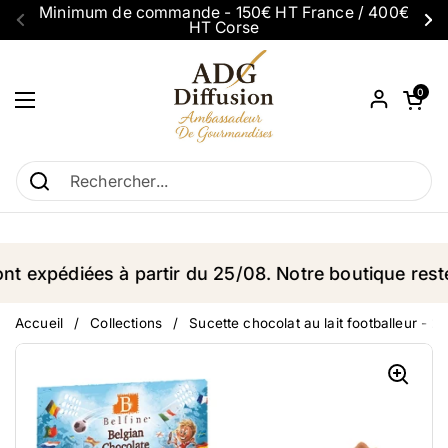
Passer au contenu
Minimum de commande - 150€ HT France / 400€
HT Corse
Précédent
Su
Ouvrir le p
0
Ouvrir le menu
expédiées à partir du 25/08. Notre boutique reste 
Accueil
/
Collections
/
Sucette chocolat au lait footballeur - 2